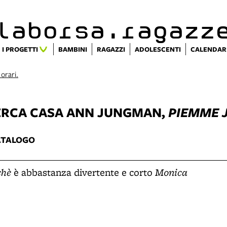
alaborsa.ragazz
I PROGETTI
BAMBINI
RAGAZZI
ADOLESCENTI
CALENDAR
 orari.
ERCA CASA
ANN JUNGMAN,
PIEMME 
ATALOGO
chè
Monica
è abbastanza divertente e corto