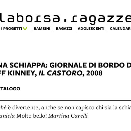
alaborsa.ragazz
I PROGETTI
BAMBINI
RAGAZZI
ADOLESCENTI
CALENDAR
UNA SCHIAPPA: GIORNALE DI BORDO 
F KINNEY,
IL CASTORO
, 2008
ATALOGO
chè
è divertente, anche se non capisco chi sia la sc
aniela
Martina Carelli
Molto bello!