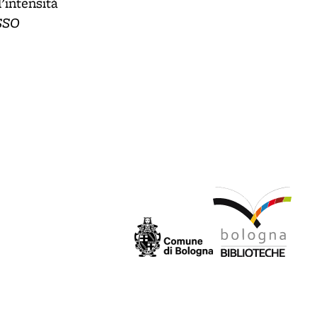
’intensità
SSO