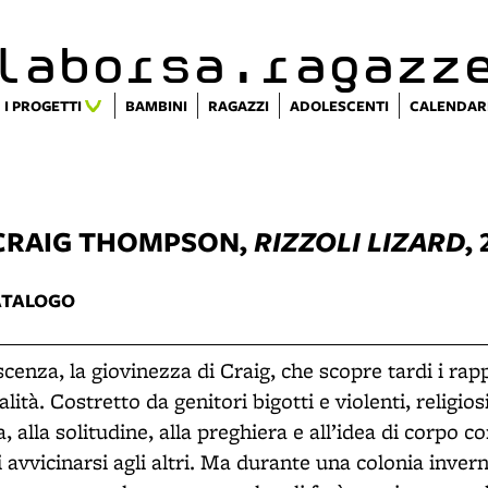
alaborsa.ragazz
I PROGETTI
BAMBINI
RAGAZZI
ADOLESCENTI
CALENDAR
 CRAIG THOMPSON,
RIZZOLI LIZARD
,
ATALOGO
escenza, la giovinezza di Craig, che scopre tardi i ra
lità. Costretto da genitori bigotti e violenti, religio
, alla solitudine, alla preghiera e all’idea di corpo 
 avvicinarsi agli altri. Ma durante una colonia inve