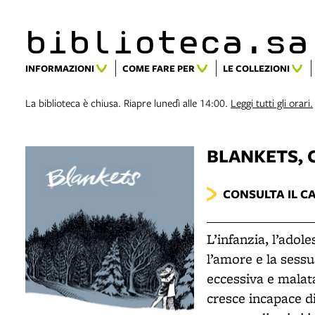
biblioteca.​s
INFORMAZIONI
COME FARE PER
LE COLLEZIONI
La biblioteca è chiusa. Riapre lunedì alle 14:00.
Leggi tutti gli orari.
BLANKETS
,
CONSULTA IL C
L’infanzia, l’adol
l’amore e la sessua
eccessiva e malata
cresce incapace di