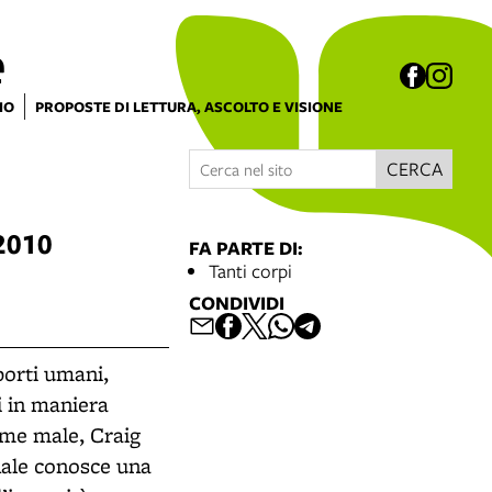
e
IO
PROPOSTE DI LETTURA, ASCOLTO E VISIONE
CERCA
 2010
FA PARTE DI:
Tanti corpi
CONDIVIDI
pporti umani,
si in maniera
come male, Craig
rnale conosce una