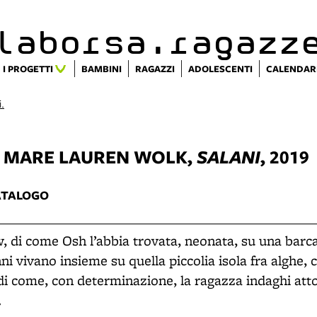
alaborsa.ragazz
I PROGETTI
BAMBINI
RAGAZZI
ADOLESCENTI
CALENDAR
i.
L MARE
LAUREN WOLK,
SALANI
, 2019
ATALOGO
w, di come Osh l’abbia trovata, neonata, su una barca 
i vivano insieme su quella piccolia isola fra alghe, 
 di come, con determinazione, la ragazza indaghi att
.