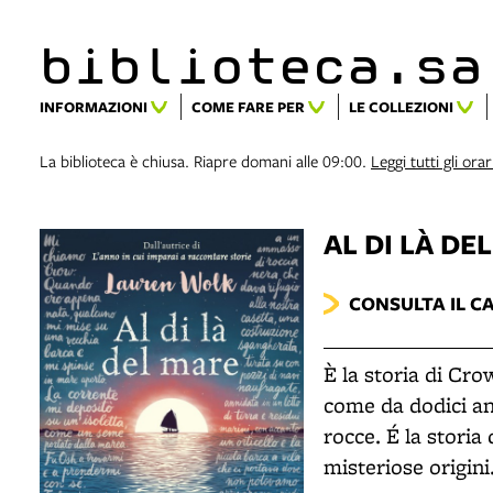
biblioteca.​s
INFORMAZIONI
COME FARE PER
LE COLLEZIONI
La biblioteca è chiusa. Riapre domani alle 09:00.
Leggi tutti gli orar
AL DI LÀ DE
CONSULTA IL C
È la storia di Cro
come da dodici ann
rocce. É la storia
misteriose origini