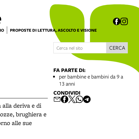
e
IO
PROPOSTE DI LETTURA, ASCOLTO E VISIONE
CERCA
FA PARTE DI:
per bambine e bambini da 9 a
13 anni
CONDIVIDI
alla deriva e di
cozze, brughiera e
orno alle sue