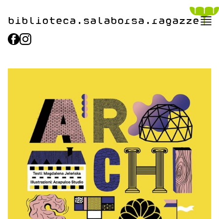
biblioteca.​salaborsa.ragazz
e