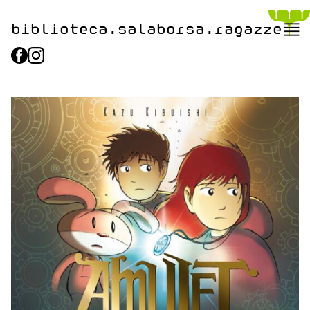
biblioteca.​salaborsa.ragazz
e