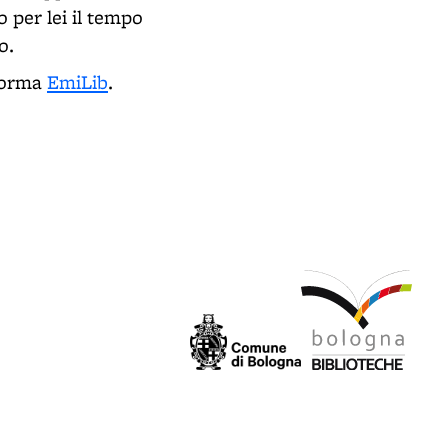
o per lei il tempo
o.
aforma
EmiLib
.