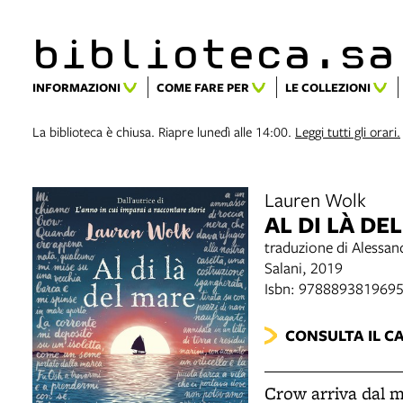
biblioteca.​s
INFORMAZIONI
COME FARE PER
LE COLLEZIONI
La biblioteca è chiusa. Riapre lunedì alle 14:00.
Leggi tutti gli orari.
Lauren Wolk
AL DI LÀ DE
traduzione di Alessan
Salani, 2019
Isbn: 978889381969
CONSULTA IL C
Crow arriva dal m