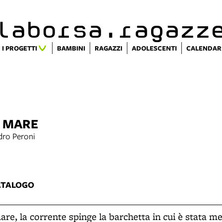
alaborsa.ragazz
I PROGETTI
BAMBINI
RAGAZZI
ADOLESCENTI
CALENDAR
L MARE
dro Peroni
5
ATALOGO
are, la corrente spinge la barchetta in cui è stata 