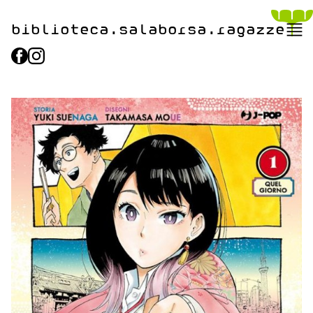
biblioteca.​salaborsa.ragazz
e