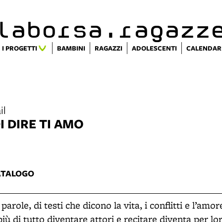
alaborsa.ragazz
I PROGETTI
BAMBINI
RAGAZZI
ADOLESCENTI
CALENDAR
il
I DIRE TI AMO
3
ATALOGO
i parole, di testi che dicono la vita, i conflitti e l’amo
iù di tutto diventare attori e recitare diventa per 