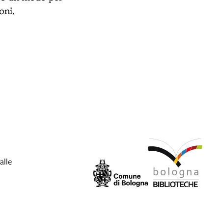
oni.
alle