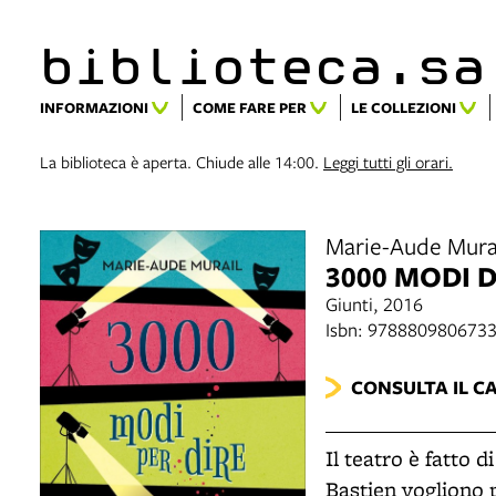
biblioteca.​s
INFORMAZIONI
COME FARE PER
LE COLLEZIONI
La biblioteca è aperta. Chiude alle 14:00.
Leggi tutti gli orari.
Marie-Aude Mura
3000 MODI D
Giunti, 2016
Isbn: 978880980673
CONSULTA IL C
Il teatro è fatto d
Bastien vogliono p