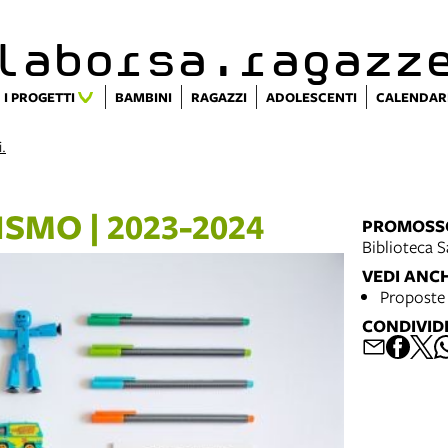
alaborsa.ragazz
I PROGETTI
BAMBINI
RAGAZZI
ADOLESCENTI
CALENDAR
i.
SMO | 2023-2024
PROMOSS
Biblioteca S
VEDI ANC
Proposte 
CONDIVID