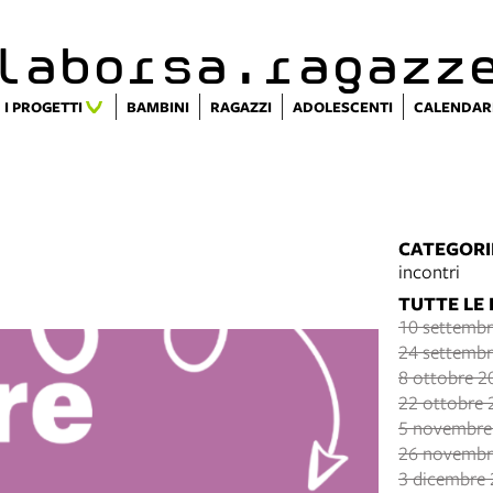
alaborsa.ragazz
I PROGETTI
BAMBINI
RAGAZZI
ADOLESCENTI
CALENDAR
CATEGORI
incontri
TUTTE LE
10 settembr
24 settembr
8 ottobre 2
22 ottobre 
5 novembre
26 novembr
3 dicembre 