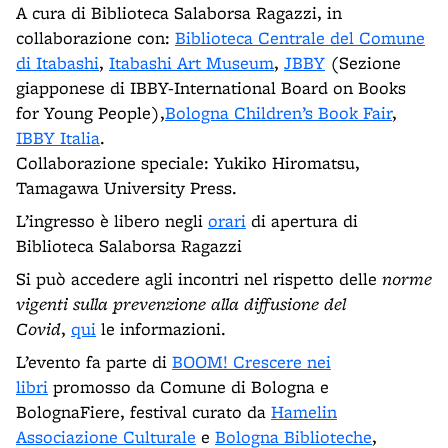
A cura di Biblioteca Salaborsa Ragazzi, in
collaborazione con:
Biblioteca Centrale del Comune
di Itabashi
,
Itabashi Art Museum
,
JBBY
(Sezione
giapponese di IBBY-International Board on Books
for Young People),
Bologna Children’s Book Fair
,
IBBY Italia
.
Collaborazione speciale: Yukiko Hiromatsu,
Tamagawa University Press.
L’ingresso è libero negli
orari
di apertura di
Biblioteca Salaborsa Ragazzi
Si può accedere agli incontri nel rispetto delle
norme
vigenti sulla prevenzione alla diffusione del
Covid
,
qui
le informazioni.
L’evento fa parte di
BOOM! Crescere nei
libri
promosso da Comune di Bologna e
BolognaFiere, festival curato da
Hamelin
Associazione Culturale
e
Bologna Biblioteche
,