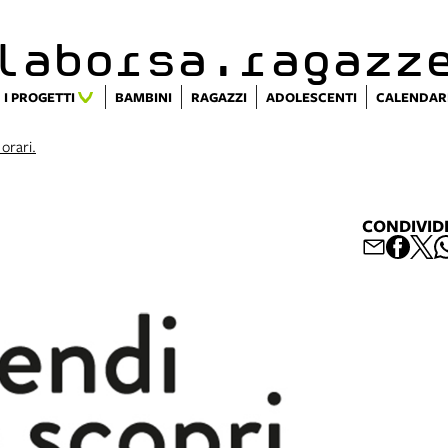
alaborsa.ragazz
I PROGETTI
BAMBINI
RAGAZZI
ADOLESCENTI
CALENDAR
 orari.
CONDIVID