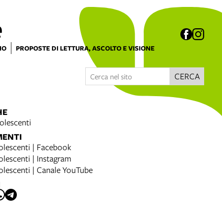
e
IO
PROPOSTE DI LETTURA, ASCOLTO E VISIONE
CERCA
HE
olescenti
MENTI
olescenti | Facebook
olescenti | Instagram
olescenti | Canale YouTube
I