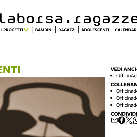
alaborsa.ragazz
I PROGETTI
BAMBINI
RAGAZZI
ADOLESCENTI
CALENDAR
ENTI
VEDI ANC
OfficinAd
COLLEGA
Officinad
Officinad
Officinad
CONDIVID