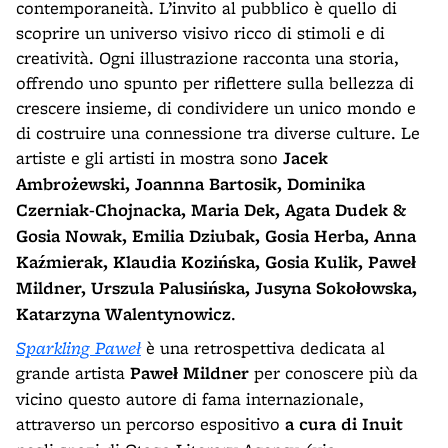
contemporaneità. L’invito al pubblico è quello di
scoprire un universo visivo ricco di stimoli e di
creatività. Ogni illustrazione racconta una storia,
offrendo uno spunto per riflettere sulla bellezza di
crescere insieme, di condividere un unico mondo e
di costruire una connessione tra diverse culture. Le
artiste e gli artisti in mostra sono
Jacek
Ambrożewski, Joannna Bartosik, Dominika
Czerniak-Chojnacka, Maria Dek, Agata Dudek &
Gosia Nowak, Emilia Dziubak, Gosia Herba, Anna
Kaźmierak, Klaudia Kozińska, Gosia Kulik, Paweł
Mildner, Urszula Palusińska, Jusyna Sokołowska,
Katarzyna Walentynowicz
.
Sparkling Paweł
è una retrospettiva dedicata al
grande artista
Paweł Mildner
per conoscere più da
vicino questo autore di fama internazionale,
attraverso un percorso espositivo
a cura di Inuit