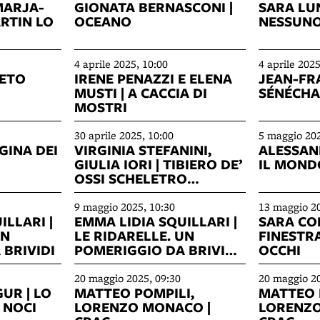
MARJA-
GIONATA BERNASCONI |
SARA LU
ARTIN LO
OCEANO
NESSUNO
4 aprile 2025, 10:00
4 aprile 2025
 ETO
IRENE PENAZZI E ELENA
JEAN-FR
MUSTI | A CACCIA DI
SÉNÉCHAL
MOSTRI
30 aprile 2025, 10:00
5 maggio 202
GINA DEI
VIRGINIA STEFANINI,
ALESSAND
GIULIA IORI | TIBIERO DE’
IL MOND
OSSI SCHELETRO
INVENTORE
9 maggio 2025, 10:30
13 maggio 20
ILLARI |
EMMA LIDIA SQUILLARI |
SARA CO
UN
LE RIDARELLE. UN
FINESTRA
BRIVIDI
POMERIGGIO DA BRIVIDI-
OCCHI
COPIA
20 maggio 2025, 09:30
20 maggio 20
UR | LO
MATTEO POMPILI,
MATTEO 
 NOCI
LORENZO MONACO |
LORENZO