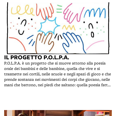
IL PROGETTO P.O.L.P.A.
P.O.L.P.A. è un progetto che si muove attorno alla poesia
orale dei bambini e delle bambine, quella che vive e si
trasmette nei cortili, nelle scuole e negli spazi di gioco e che
prende sostanza nei movimenti dei corpi che giocano, nelle
mani che battono, nei piedi che saltano: quella poesia fatta
di voce che nasce, fiorisce, muta in un territorio vicino, ma
lontano dagli occhi degli adulti e che dice e ordina le cose
del mondo, dei giorni e delle ore, con un piglio giocoso e
serissimo.