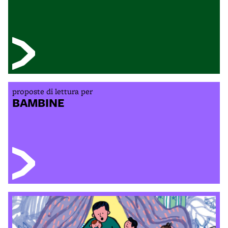
proposte di lettura per
BAMBIN
E