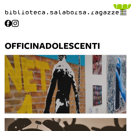
biblioteca.​salaborsa.ragazz
e
OFFICINADOLESCENTI
COS'È OFFICINADOLESCENTI
Il cantiere creativo per ragazzi e ragazze