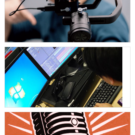
OAMOVIE - ENTRA A FAR PARTE
DELLO STAFF
Hai meno di 19 anni e vuoi fare parte di una vera e propria
squadra dedicata alla produzione video?
POSTAZIONI PER EDITING E POST
PRODUZIONE AUDIO/VIDEO
Vuoi montare video? Audio? Tutt'e due? Ti interessa
produrre beat?