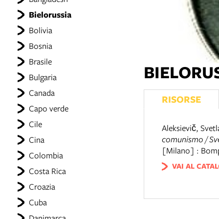
Bielorussia
Bolivia
Bosnia
Brasile
BIELORU
Bulgaria
Canada
RISORSE
Capo verde
Cile
Aleksievič, Svet
comunismo / Svet
Cina
[Milano] : Bomp
Colombia
VAI AL CATA
Costa Rica
Croazia
Cuba
Danimarca