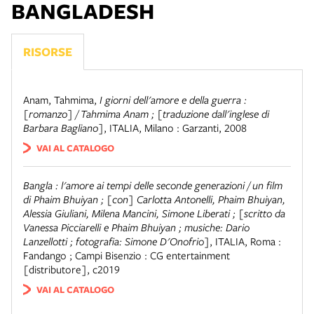
BANGLADESH
RISORSE
Anam, Tahmima
,
I giorni dell'amore e della guerra :
[romanzo] / Tahmima Anam ; [traduzione dall'inglese di
Barbara Bagliano]
,
ITALIA
,
Milano : Garzanti, 2008
VAI AL CATALOGO
Bangla : l'amore ai tempi delle seconde generazioni / un film
di Phaim Bhuiyan ; [con] Carlotta Antonelli, Phaim Bhuiyan,
Alessia Giuliani, Milena Mancini, Simone Liberati ; [scritto da
Vanessa Picciarelli e Phaim Bhuiyan ; musiche: Dario
Lanzellotti ; fotografia: Simone D'Onofrio]
,
ITALIA
,
Roma :
Fandango ; Campi Bisenzio : CG entertainment
[distributore], c2019
VAI AL CATALOGO