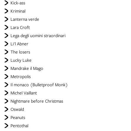
Kick-ass
Kriminal
Lanterna verde
Lara Croft
Lega degli uomini straordinari
Li'l Abner
The losers
Lucky Luke
Mandrake il Mago
Metropolis
Il monaco (Bulletproof Monk)
Michel Vaillant
Nightmare before Christmas
Oswald
Peanuts
Pentothal