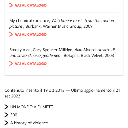
VAI AL CATALOGO
My chemical romance
,
Watchmen: music from the motion
picture
,
Burbank
,
Warner Music Group, 2009
VAI AL CATALOGO
Smoky man, Gary Spencer Millidge
,
Alan Moore: ritratto di
uno straordinario gentlemen
,
Bologna
,
Black Velvet, 2003
VAI AL CATALOGO
Contenuto inserito il 19 ott 2013 — Ultimo aggiornamento il 21
set 2023
UN MONDO A FUMETTI
300
A history of violence