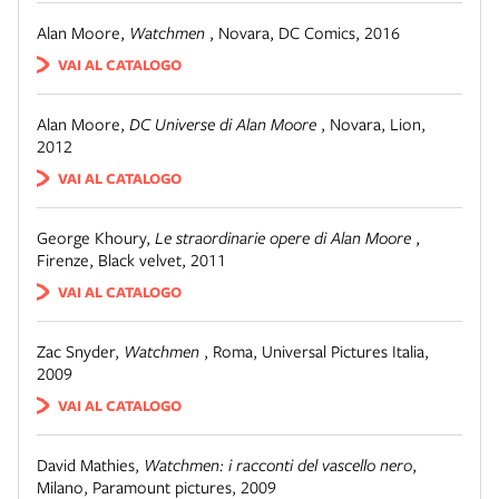
Alan Moore
,
Watchmen
,
Novara
,
DC Comics, 2016
VAI AL CATALOGO
Alan Moore
,
DC Universe di Alan Moore
,
Novara
,
Lion,
2012
VAI AL CATALOGO
George Khoury
,
Le straordinarie opere di Alan Moore
,
Firenze
,
Black velvet, 2011
VAI AL CATALOGO
Zac Snyder
,
Watchmen
,
Roma
,
Universal Pictures Italia,
2009
VAI AL CATALOGO
David Mathies
,
Watchmen: i racconti del vascello nero
,
Milano
,
Paramount pictures, 2009