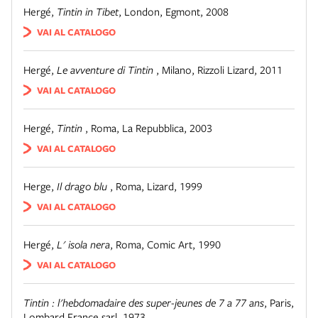
Hergé
,
Tintin in Tibet
,
London
,
Egmont, 2008
VAI AL CATALOGO
Hergé
,
Le avventure di Tintin
,
Milano
,
Rizzoli Lizard, 2011
VAI AL CATALOGO
Hergé
,
Tintin
,
Roma
,
La Repubblica, 2003
VAI AL CATALOGO
Herge
,
Il drago blu
,
Roma
,
Lizard, 1999
VAI AL CATALOGO
Hergé
,
L' isola nera
,
Roma
,
Comic Art, 1990
VAI AL CATALOGO
Tintin : l'hebdomadaire des super-jeunes de 7 a 77 ans
,
Paris
,
Lombard France sarl, 1973