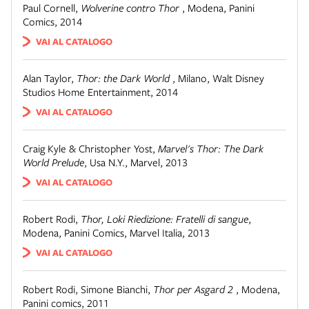
Paul Cornell
,
Wolverine contro Thor
,
Modena
,
Panini
Comics, 2014
VAI AL CATALOGO
Alan Taylor
,
Thor: the Dark World
,
Milano
,
Walt Disney
Studios Home Entertainment, 2014
VAI AL CATALOGO
Craig Kyle & Christopher Yost
,
Marvel's Thor: The Dark
World Prelude
,
Usa N.Y.
,
Marvel, 2013
VAI AL CATALOGO
Robert Rodi
,
Thor, Loki Riedizione: Fratelli di sangue
,
Modena
,
Panini Comics, Marvel Italia, 2013
VAI AL CATALOGO
Robert Rodi, Simone Bianchi
,
Thor per Asgard 2
,
Modena
,
Panini comics, 2011