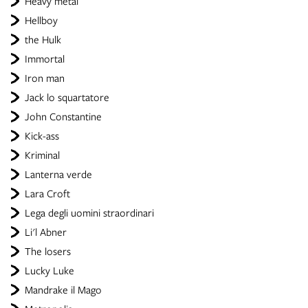
Heavy metal
Hellboy
the Hulk
Immortal
Iron man
Jack lo squartatore
John Constantine
Kick-ass
Kriminal
Lanterna verde
Lara Croft
Lega degli uomini straordinari
Li'l Abner
The losers
Lucky Luke
Mandrake il Mago