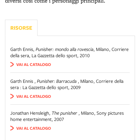
diversi così come i personaggi principali.
RISORSE
Garth Ennis
,
Punisher: mondo alla rovescia
,
Milano
,
Corriere
della sera, La Gazzetta dello sport, 2010
VAI AL CATALOGO
Garth Ennis
,
Punisher: Barracuda
,
Milano
,
Corriere della
sera : La Gazzetta dello sport, 2009
VAI AL CATALOGO
Jonathan Hensleigh
,
The punisher
,
Milano
,
Sony pictures
home entertainment, 2007
VAI AL CATALOGO