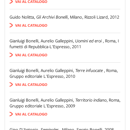
VAI AL CATALOGO
Guido Nolitta
,
Gli Archivi Bonelli
,
Milano
,
Rizzoli Lizard, 2012
VAI AL CATALOGO
Gianluigi Bonelli, Aurelio Galleppini
,
Uomini ed eroi
,
Roma
,
I
fumetti di Repubblica-L'Espresso, 2011
VAI AL CATALOGO
Gianluigi Bonelli, Aurelio Galleppini
,
Terre infuocate
,
Roma
,
Gruppo editoriale L'Espresso, 2010
VAI AL CATALOGO
Gianluigi Bonelli, Aurelio Galleppini
,
Territorio indiano
,
Roma
,
Gruppo editoriale L'Espresso, 2009
VAI AL CATALOGO
Gino D'Antonio
,
Seminoles
,
Milano
,
Sergio Bonelli, 2008