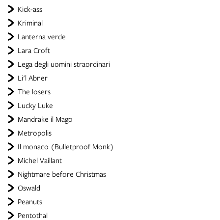
Kick-ass
Kriminal
Lanterna verde
Lara Croft
Lega degli uomini straordinari
Li'l Abner
The losers
Lucky Luke
Mandrake il Mago
Metropolis
Il monaco (Bulletproof Monk)
Michel Vaillant
Nightmare before Christmas
Oswald
Peanuts
Pentothal