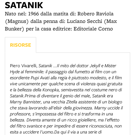
SATANIK
Nato nel: 1966 dalla matita di: Robero Raviola
(Magnus) dalla penna di: Luciano Secchi (Max
Bunker) per la casa editrice: Editoriale Corno
RISORSE
Piero Vivarelli
,
Satanik ...Il mito del dottor Jekyll e Mister
Hyde al femminile: il passaggio dal fumetto al film con un
esordiente Pupi Avati alla regia è piuttosto modesto, e il film
vive unicamente per qualche scena di violenza quasi gratuita
e la bellezza della Konopka, semisvestita nel costume nero di
Satanik.Prima di diventare il genio del male, Satanik era
Marny Bannister, una vecchia Zitella assistente di un biologo
che stava lavorando all'elisir della giovinezza. Marny uccide il
professore, s'impossessa del filtro e si trasforma in una
bellezza. Diventa amante di un ricco gioielliere, ma l'effetto
del filtro svanisce e per impedire di essere riconosciuta, non
esita a uccidere l'uomo.Da qui il via a una serie di