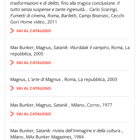
trasformazioni e di delitti, fino alla tragica conclusione. Il
tutto senza suspense e tante ingenuità... Carlo Scaringi,
Fumetti di cinema, Roma, Bariletti
,
Campi Bisenzio
,
Cecchi
Gori Home video, 2011
VAI AL CATALOGO
Max Bunker, Magnus
,
Satanik: Wurdalak il vampiro
,
Roma
,
La
repubblica, 2005
VAI AL CATALOGO
Magnus
,
L'arte di Magnus
,
Roma
,
La repubblica, 2003
VAI AL CATALOGO
Max Bunker, Magnus
,
Satanik
,
Milano
,
Corno, 1977
VAI AL CATALOGO
Max Bunker
,
Satanik: rivista dell'immagine e della cultura
,
Milano
,
MAx Bunker Magazines, 1984