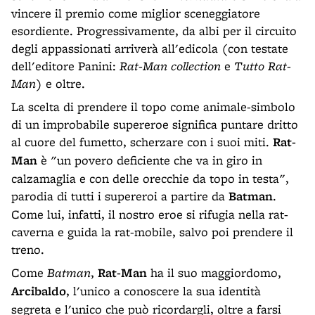
vincere il premio come miglior sceneggiatore
esordiente. Progressivamente, da albi per il circuito
degli appassionati arriverà all'edicola (con testate
dell'editore Panini:
Rat-Man collection
e
Tutto Rat-
Man
) e oltre.
La scelta di prendere il topo come animale-simbolo
di un improbabile supereroe significa puntare dritto
al cuore del fumetto, scherzare con i suoi miti.
Rat-
Man
è "un povero deficiente che va in giro in
calzamaglia e con delle orecchie da topo in testa",
parodia di tutti i supereroi a partire da
Batman
.
Come lui, infatti, il nostro eroe si rifugia nella rat-
caverna e guida la rat-mobile, salvo poi prendere il
treno.
Come
Batman
,
Rat-Man
ha il suo maggiordomo,
Arcibaldo
, l'unico a conoscere la sua identità
segreta e l'unico che può ricordargli, oltre a farsi