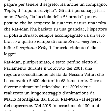
pagare per tenere il segreto. Ha anche un compagno,
Topin
, il "topo meraviglia". Gli altri personaggi fissi
sono
Cinzia
, "la lucciola della 5° strada" (un ex
postino che ha scoperto la sua vera natura una volta
che Rat-Man l'ha baciato su una guancia), l'ispettore
di polizia
Brakko
, sempre accompagnato da un vero
bracco a quattro zampe di nome
Svarzeneggher
, e
infine il
capitano Krik
, il "braccio violento della
legge".
Rat-Man, pluripremiato, è stato perfino eletto al
Parlamento durante il Totovoto del 2001, una
regolare consultazione ideata da Nessim Vaturi che
ha coinvolto 5.600 elettori in 68 fumetterie. Oltre a
diverse animazioni televisive, nel 2006 viene
realizzato un lungometraggio d'animazione da
Mario Montigiani
dal titolo:
Rat-Man - Il segreto
del supereroe
. Nel 2019 in occasione dei 30 anni