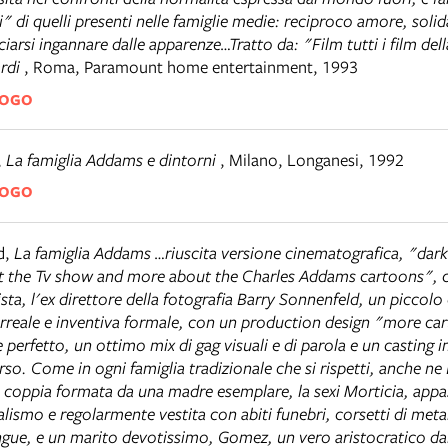
 di quelli presenti nelle famiglie medie: reciproco amore, solida
ciarsi ingannare dalle apparenze…Tratto da: "Film tutti i film del
rdi
,
Roma
,
Paramount home entertainment, 1993
LOGO
,
La famiglia Addams e dintorni
,
Milano
,
Longanesi, 1992
LOGO
d
,
La famiglia Addams …riuscita versione cinematografica, "dar
out the Tv show and more about the Charles Addams cartoons",
gista, l'ex direttore della fotografia Barry Sonnenfeld, un piccol
rreale e inventiva formale, con un production design "more car
perfetto, un ottimo mix di gag visuali e di parola e un casting 
so. Come in ogni famiglia tradizionale che si rispetti, anche ne
coppia formata da una madre esemplare, la sexi Morticia, appa
alismo e regolarmente vestita con abiti funebri, corsetti di meta
gue, e un marito devotissimo, Gomez, un vero aristocratico dai