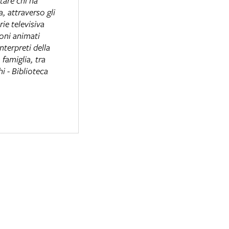
tare chi ha
, attraverso gli
ie televisiva
toni animati
nterpreti della
 famiglia, tra
i - Biblioteca