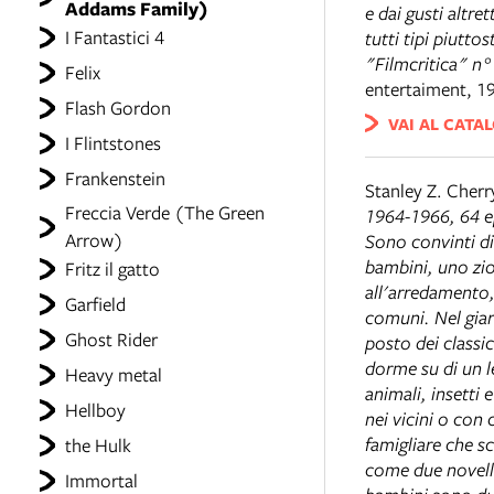
Addams Family)
e dai gusti altret
I Fantastici 4
tutti tipi piutt
"Filmcritica" n°
Felix
entertaiment, 1
Flash Gordon
VAI AL CATA
I Flintstones
Frankenstein
Stanley Z. Cherry
Freccia Verde (The Green
1964-1966, 64 ep
Arrow)
Sono convinti di
bambini, uno zio
Fritz il gatto
all'arredamento,
Garfield
comuni. Nel giar
Ghost Rider
posto dei classic
dorme su di un le
Heavy metal
animali, insetti
Hellboy
nei vicini o con
famigliare che s
the Hulk
come due novelli
Immortal