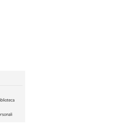
iblioteca
rsonali