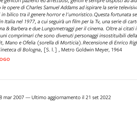
genitori pazienti ed affettuosi, gentili e sempre disposti ad aiu
e opere di Charles Samuel Addams ad ispirare la serie televisiva
 in bilico tra il genere horror e l'umoristico.Questa fortunata ser
n Italia nel 1977, a cui seguirà un film per la Tv, una serie di car
na & Barbera e due Lungometraggi per il cinema. Oltre ai citati i
cuni comprimari che sono divenuti personaggi insostituibili della
Iit, Mano e Ofelia (sorella di Morticia).Recensione di Enrico Righ
ineteca di Bologna
,
[S. l.]
,
Metro Goldwin Meyer, 1964
LOGO
l 8 mar 2007 — Ultimo aggiornamento il 21 set 2022