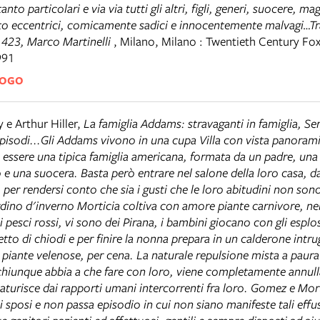
tanto particolari e via via tutti gli altri, figli, generi, suocere, 
osto eccentrici, comicamente sadici e innocentemente malvagi…Tr
 423, Marco Martinelli
,
Milano
,
Milano : Twentieth Century F
991
LOGO
 e Arthur Hiller
,
La famiglia Addams: stravaganti in famiglia, Ser
isodi...Gli Addams vivono in una cupa Villa con vista panorami
 essere una tipica famiglia americana, formata da un padre, un
 e una suocera. Basta però entrare nel salone della loro casa, 
 per rendersi conto che sia i gusti che le loro abitudini non son
dino d'inverno Morticia coltiva con amore piante carnivore, nel
i pesci rossi, vi sono dei Pirana, i bambini giocano con gli esplos
tto di chiodi e per finire la nonna prepara in un calderone intrug
 e piante velenose, per cena. La naturale repulsione mista a pau
 chiunque abbia a che fare con loro, viene completamente annul
caturisce dai rapporti umani intercorrenti fra loro. Gomez e Mor
 sposi e non passa episodio in cui non siano manifeste tali effus