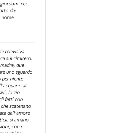
maggiordomi ecc.,
atto da:
ox home
ie televisiva
ca sul cimitero.
a madre, due
dare uno sguardo
o per niente
l'acquario al
ivi, lo zio
li fatti con
ra che scatenano
lata dall'amore
ticia si amano
ioni, con i