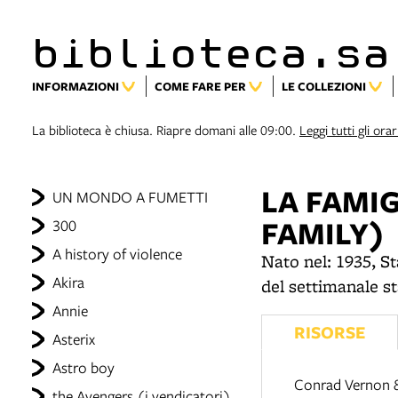
biblioteca.sa
INFORMAZIONI
COME FARE PER
LE COLLEZIONI
La biblioteca è chiusa. Riapre domani alle 09:00.
Leggi tutti gli orar
LA FAMI
UN MONDO A FUMETTI
FAMILY)
300
A history of violence
Nato nel: 1935, St
Akira
del settimanale 
Annie
RISORSE
Asterix
Astro boy
Conrad Vernon &
the Avengers (i vendicatori)