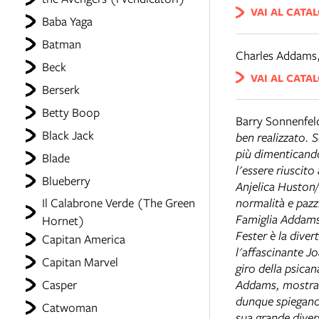
VAI AL CATA
Baba Yaga
Batman
Charles Addams
Beck
VAI AL CATA
Berserk
Betty Boop
Barry Sonnenfel
Black Jack
ben realizzato. S
più dimenticando
Blade
l'essere riuscito
Blueberry
Anjelica Huston/ 
Il Calabrone Verde (The Green
normalità e pazzi
Famiglia Addams 
Hornet)
Fester è la dive
Capitan America
l'affascinante J
Capitan Marvel
giro della psican
Casper
Addams, mostra l
dunque spiegano 
Catwoman
sua grande diver