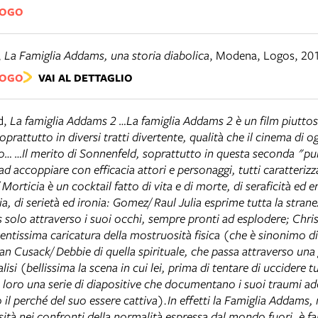
LOGO
,
La Famiglia Addams, una storia diabolica
,
Modena
,
Logos, 20
LOGO
VAI AL DETTAGLIO
d
,
La famiglia Addams 2 …La famiglia Addams 2 è un film piuttos
oprattutto in diversi tratti divertente, qualità che il cinema di o
… …Il merito di Sonnenfeld, soprattutto in questa seconda "pu
 ad accoppiare con efficacia attori e personaggi, tutti caratterizz
Morticia è un cocktail fatto di vita e di morte, di seraficità ed 
a, di serietà ed ironia: Gomez/ Raul Julia esprime tutta la strane
solo attraverso i suoi occhi, sempre pronti ad esplodere; Chri
rtentissima caricatura della mostruosità fisica (che è sinonimo 
oan Cusack/ Debbie di quella spirituale, che passa attraverso una
alisi (bellissima la scena in cui lei, prima di tentare di uccidere t
oro una serie di diapositive che documentano i suoi traumi ado
il perché del suo essere cattiva).In effetti la Famiglia Addams,
sità nei confronti della normalità espressa dal mondo fuori, è fa