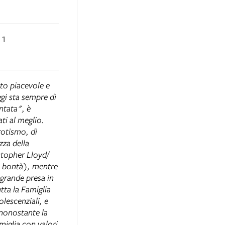
11
to piacevole e
ggi sta sempre di
ntata", è
ati al meglio.
erotismo, di
zza della
stopher Lloyd/
di bontà), mentre
 grande presa in
utta la Famiglia
lescenziali, e
 nonostante la
miglia con valori