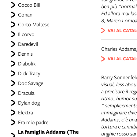
Cocco Bill
ben più "normali"
Ed allora mai las
Conan
8, Marco Lomba
Corto Maltese
VAI AL CATA
Il corvo
Daredevil
Charles Addams
Dennis
VAI AL CATA
Diabolik
Dick Tracy
Barry Sonnenfel
Doc Savage
visual, less ab
a precisare il re
Dracula
ritmo, humor su
Dylan dog
" semplicemente 
immaginare diver
Elektra
Addams, c'è una 
Era mio padre
tortura e cannib
La famiglia Addams (The
unghie rosso san