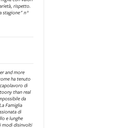
rietà, rispetto.
la stagione" n°
ker and more
 come ha tenuto
o capolavoro di
toony than real
impossibile da
 La Famiglia
ssionata di
llo e lunghe
 modi disinvolti