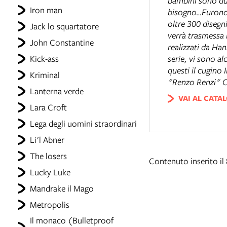
bambini sono due 
Iron man
bisogno…Furono l
oltre 300 disegni
Jack lo squartatore
verrà trasmessa i
John Constantine
realizzati da Han
Kick-ass
serie, vi sono al
questi il cugino 
Kriminal
"Renzo Renzi" C
Lanterna verde
VAI AL CATA
Lara Croft
Lega degli uomini straordinari
Li'l Abner
The losers
Contenuto inserito i
Lucky Luke
Mandrake il Mago
Metropolis
Il monaco (Bulletproof