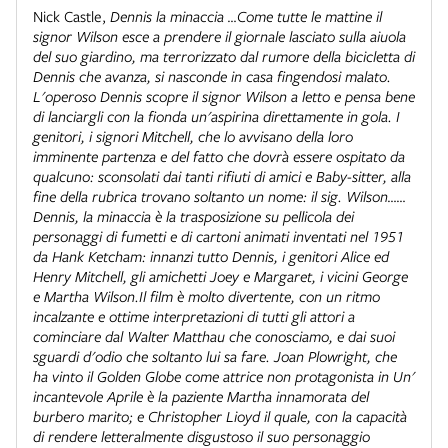
Nick Castle
,
Dennis la minaccia …Come tutte le mattine il
signor Wilson esce a prendere il giornale lasciato sulla aiuola
del suo giardino, ma terrorizzato dal rumore della bicicletta di
Dennis che avanza, si nasconde in casa fingendosi malato.
L'operoso Dennis scopre il signor Wilson a letto e pensa bene
di lanciargli con la fionda un'aspirina direttamente in gola. I
genitori, i signori Mitchell, che lo avvisano della loro
imminente partenza e del fatto che dovrà essere ospitato da
qualcuno: sconsolati dai tanti rifiuti di amici e Baby-sitter, alla
fine della rubrica trovano soltanto un nome: il sig. Wilson……
Dennis, la minaccia è la trasposizione su pellicola dei
personaggi di fumetti e di cartoni animati inventati nel 1951
da Hank Ketcham: innanzi tutto Dennis, i genitori Alice ed
Henry Mitchell, gli amichetti Joey e Margaret, i vicini George
e Martha Wilson.Il film è molto divertente, con un ritmo
incalzante e ottime interpretazioni di tutti gli attori a
cominciare dal Walter Matthau che conosciamo, e dai suoi
sguardi d'odio che soltanto lui sa fare. Joan Plowright, che
ha vinto il Golden Globe come attrice non protagonista in
Un'
incantevole Aprile
è la paziente Martha innamorata del
burbero marito; e Christopher Lioyd il quale, con la capacità
di rendere letteralmente disgustoso il suo personaggio