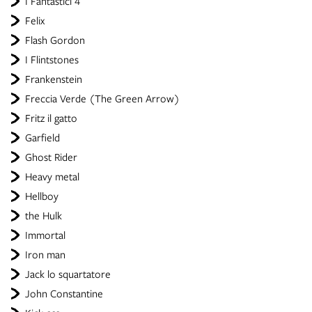
I Fantastici 4
Felix
Flash Gordon
I Flintstones
Frankenstein
Freccia Verde (The Green Arrow)
Fritz il gatto
Garfield
Ghost Rider
Heavy metal
Hellboy
the Hulk
Immortal
Iron man
Jack lo squartatore
John Constantine