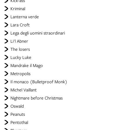
Kick-ass
Kriminal
Lanterna verde
Lara Croft
Lega degli uomini straordinari
Li'l Abner
The losers
Lucky Luke
Mandrake il Mago
Metropolis
Il monaco (Bulletproof Monk)
Michel Vaillant
Nightmare before Christmas
Oswald
Peanuts
Pentothal