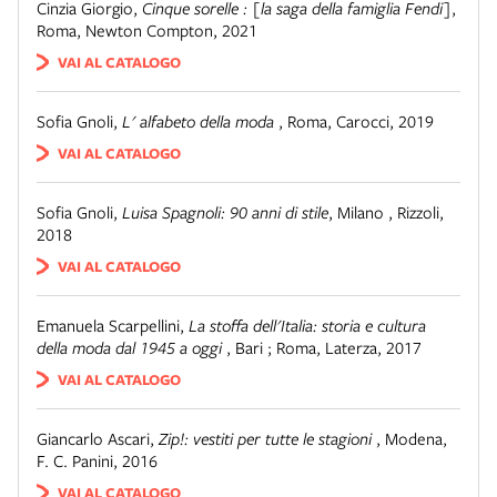
Cinzia Giorgio
,
Cinque sorelle : [la saga della famiglia Fendi]
,
Roma
,
Newton Compton, 2021
VAI AL CATALOGO
Sofia Gnoli
,
L' alfabeto della moda
,
Roma
,
Carocci, 2019
VAI AL CATALOGO
Sofia Gnoli
,
Luisa Spagnoli: 90 anni di stile
,
Milano
,
Rizzoli,
2018
VAI AL CATALOGO
Emanuela Scarpellini
,
La stoffa dell'Italia: storia e cultura
della moda dal 1945 a oggi
,
Bari ; Roma
,
Laterza, 2017
VAI AL CATALOGO
Giancarlo Ascari
,
Zip!: vestiti per tutte le stagioni
,
Modena
,
F. C. Panini, 2016
VAI AL CATALOGO