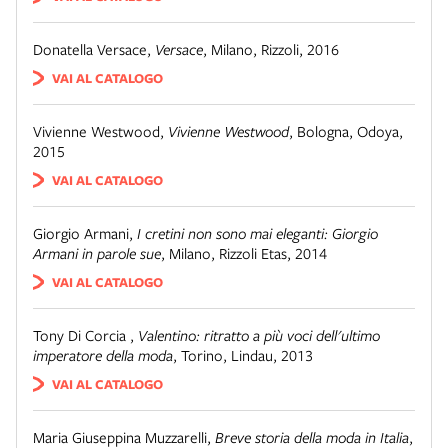
Donatella Versace
,
Versace
,
Milano
,
Rizzoli, 2016
VAI AL CATALOGO
Vivienne Westwood
,
Vivienne Westwood
,
Bologna
,
Odoya,
2015
VAI AL CATALOGO
Giorgio Armani
,
I cretini non sono mai eleganti: Giorgio
Armani in parole sue
,
Milano
,
Rizzoli Etas, 2014
VAI AL CATALOGO
Tony Di Corcia
,
Valentino: ritratto a più voci dell'ultimo
imperatore della moda
,
Torino
,
Lindau, 2013
VAI AL CATALOGO
Maria Giuseppina Muzzarelli
,
Breve storia della moda in Italia
,