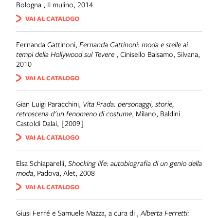
Bologna
,
Il mulino, 2014
VAI AL CATALOGO
Fernanda Gattinoni
,
Fernanda Gattinoni: moda e stelle ai
tempi della Hollywood sul Tevere
,
Cinisello Balsamo
,
Silvana,
2010
VAI AL CATALOGO
Gian Luigi Paracchini
,
Vita Prada: personaggi, storie,
retroscena d'un fenomeno di costume
,
Milano
,
Baldini
Castoldi Dalai, [2009]
VAI AL CATALOGO
Elsa Schiaparelli
,
Shocking life: autobiografia di un genio della
moda
,
Padova
,
Alet, 2008
VAI AL CATALOGO
Giusi Ferré e Samuele Mazza, a cura di
,
Alberta Ferretti: