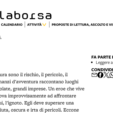
laborsa
CALENDARIO
ATTIVITÀ
PROPOSTE DI LETTURA, ASCOLTO E V
i.
FA PARTE 
Leggere a
CONDIVID
a sono il rischio, il pericolo, il
romanzi d'avventura raccontano luoghi
colate, grandi imprese. Un eroe che vive
 trova improvvisamente ad affrontare
i, l'ignoto. Egli deve superare una
ta, oscura e irta di pericoli. Eccone