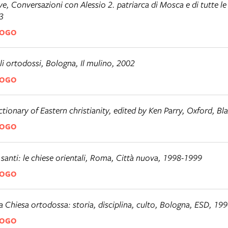
ave,
Conversazioni con Alessio 2. patriarca di Mosca e di tutte le
3
LOGO
li ortodossi
, Bologna, Il mulino, 2002
LOGO
ctionary of Eastern christianity
, edited by Ken Parry, Oxford, Bl
LOGO
santi: le chiese orientali
, Roma, Città nuova, 1998-1999
LOGO
a Chiesa ortodossa: storia, disciplina, culto
, Bologna, ESD, 19
LOGO