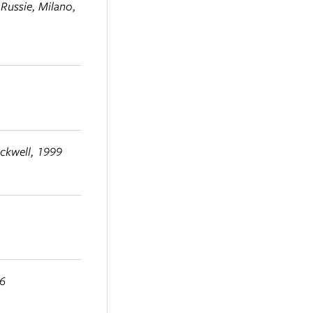
 Russie
, Milano,
ackwell, 1999
96