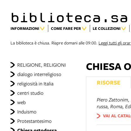
biblioteca.sa
INFORMAZIONI
COME FARE PER
LE COLLEZIONI
La biblioteca è chiusa. Riapre domani alle 09:00.
Leggi tutti gli orar
CHIESA 
RELIGIONE, RELIGIONI
dialogo interreligioso
RISORSE
religiosità in Italia
centri studio
Piero Zattonim,
web
russa
, Roma, Edi
Induismo
VAI AL CATA
Protestantesimo
Chiesa ortodossa