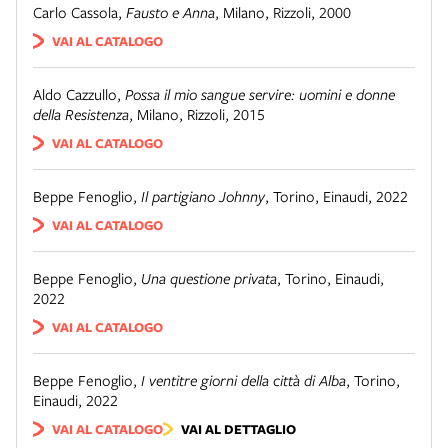
Carlo Cassola
,
Fausto e Anna
,
Milano
,
Rizzoli
,
2000
VAI AL CATALOGO
Aldo Cazzullo
,
Possa il mio sangue servire: uomini e donne
della Resistenza
,
Milano
,
Rizzoli
,
2015
VAI AL CATALOGO
Beppe Fenoglio
,
Il partigiano Johnny
,
Torino
,
Einaudi
,
2022
VAI AL CATALOGO
Beppe Fenoglio
,
Una questione privata
,
Torino
,
Einaudi
,
2022
VAI AL CATALOGO
Beppe Fenoglio
,
I ventitre giorni della città di Alba
,
Torino
,
Einaudi
,
2022
VAI AL CATALOGO
VAI AL DETTAGLIO