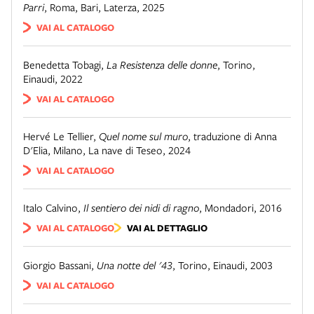
Parri
,
Roma, Bari
,
Laterza
,
2025
VAI AL CATALOGO
Benedetta Tobagi
,
La Resistenza delle donne
,
Torino
,
Einaudi
,
2022
VAI AL CATALOGO
Hervé Le Tellier
,
Quel nome sul muro
,
traduzione di Anna
D'Elia
,
Milano
,
La nave di Teseo
,
2024
VAI AL CATALOGO
Italo Calvino
,
Il sentiero dei nidi di ragno
,
Mondadori
,
2016
VAI AL CATALOGO
VAI AL DETTAGLIO
Giorgio Bassani
,
Una notte del '43
,
Torino
,
Einaudi
,
2003
VAI AL CATALOGO