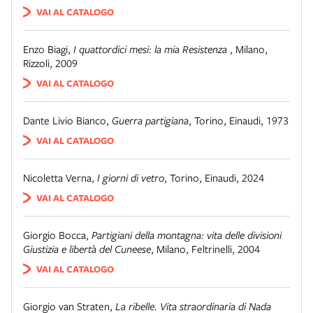
VAI AL CATALOGO
Enzo Biagi
,
I quattordici mesi: la mia Resistenza
,
Milano
,
Rizzoli
,
2009
VAI AL CATALOGO
Dante Livio Bianco
,
Guerra partigiana
,
Torino
,
Einaudi
,
1973
VAI AL CATALOGO
Nicoletta Verna
,
I giorni di vetro
,
Torino
,
Einaudi
,
2024
VAI AL CATALOGO
Giorgio Bocca
,
Partigiani della montagna: vita delle divisioni
Giustizia e libertà del Cuneese
,
Milano
,
Feltrinelli
,
2004
VAI AL CATALOGO
Giorgio van Straten
,
La ribelle. Vita straordinaria di Nada