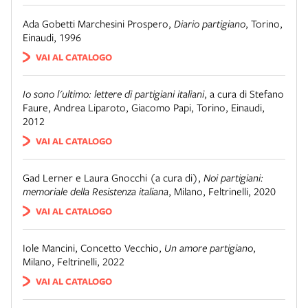
Ada Gobetti Marchesini Prospero
,
Diario partigiano
,
Torino
,
Einaudi
,
1996
VAI AL CATALOGO
Io sono l'ultimo: lettere di partigiani italiani
,
a cura di Stefano
Faure, Andrea Liparoto, Giacomo Papi
,
Torino
,
Einaudi
,
2012
VAI AL CATALOGO
Gad Lerner e Laura Gnocchi (a cura di)
,
Noi partigiani:
memoriale della Resistenza italiana
,
Milano
,
Feltrinelli
,
2020
VAI AL CATALOGO
Iole Mancini, Concetto Vecchio
,
Un amore partigiano
,
Milano
,
Feltrinelli
,
2022
VAI AL CATALOGO