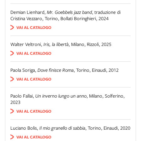
Demian Lienhard
,
Mr. Goebbels jazz band
,
traduzione di
Cristina Vezzaro
,
Torino
,
Bollati Boringhieri
,
2024
VAI AL CATALOGO
Walter Veltroni
,
Iris, la libertà
,
Milano
,
Rizzoli
,
2025
VAI AL CATALOGO
Paola Soriga
,
Dove finisce Roma
,
Torino
,
Einaudi
,
2012
VAI AL CATALOGO
Paolo Fallai
,
Un inverno lungo un anno
,
Milano
,
Solferino
,
2023
VAI AL CATALOGO
Luciano Bolis
,
Il mio granello di sabbia
,
Torino
,
Einaudi
,
2020
VAI AL CATALOGO