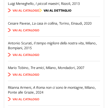
Luigi Meneghello
,
I piccoli maestri
,
Rizzoli
,
2013
VAI AL CATALOGO
VAI AL DETTAGLIO
Cesare Pavese
,
La casa in collina
,
Torino
,
Einaudi
,
2020
VAI AL CATALOGO
Antonio Scurati
,
Il tempo migliore della nostra vita
,
Milano
,
Bompiani
,
2015
VAI AL CATALOGO
Mario Tobino
,
Tre amici
,
Milano
,
Mondadori
,
2007
VAI AL CATALOGO
Ritanna Armeni
,
A Roma non ci sono le montagne
,
Milano
,
Ponte alle Grazie
,
2024
VAI AL CATALOGO