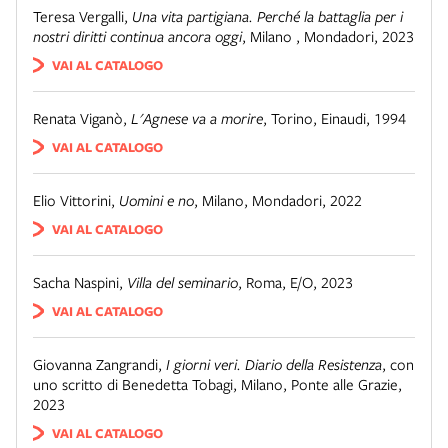
Teresa Vergalli
,
Una vita partigiana. Perché la battaglia per i
nostri diritti continua ancora oggi
,
Milano
,
Mondadori
,
2023
VAI AL CATALOGO
Renata Viganò
,
L'Agnese va a morire
,
Torino
,
Einaudi
,
1994
VAI AL CATALOGO
Elio Vittorini
,
Uomini e no
,
Milano
,
Mondadori
,
2022
VAI AL CATALOGO
Sacha Naspini
,
Villa del seminario
,
Roma
,
E/O
,
2023
VAI AL CATALOGO
Giovanna Zangrandi
,
I giorni veri. Diario della Resistenza
,
con
uno scritto di Benedetta Tobagi
,
Milano
,
Ponte alle Grazie
,
2023
VAI AL CATALOGO