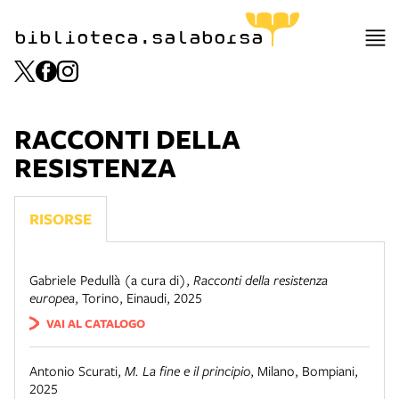
biblioteca.salaborsa
RACCONTI DELLA
RESISTENZA
RISORSE
Gabriele Pedullà (a cura di)
,
Racconti della resistenza
europea
,
Torino
,
Einaudi
,
2025
VAI AL CATALOGO
Antonio Scurati
,
M. La fine e il principio
,
Milano
,
Bompiani
,
2025