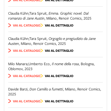
Claudia Kühn;Tara Spruit
,
Emma. Graphic novel. Dal
romanzo di Jane Austin
,
Milano
,
Renoir Comics
,
2025
VAI AL CATALOGO
VAI AL DETTAGLIO
Claudia Kühn;Tara Spruit
,
Orgoglio e pregiudizio da Jane
Austen
,
Milano
,
Renoir Comics
,
2025
VAI AL CATALOGO
VAI AL DETTAGLIO
Milo Manara;Umberto Eco
,
Il nome della rosa
,
Bologna
,
Oblomov
,
2023
VAI AL CATALOGO
VAI AL DETTAGLIO
Davide Barzi
,
Don Camillo a fumetti
,
Milano
,
Renoir Comics
,
2025
VAI AL CATALOGO
VAI AL DETTAGLIO