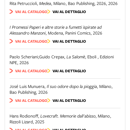
Rita Petruccioli
,
Medea
,
Milano
,
Bao Publishing, 2026
,
2026
VAI AL CATALOGO
VAI AL DETTAGLIO
I Promessi Paperi e altre storie a fumetti ispirate ad
Alessandro Manzoni
,
Modena
,
Panini Comics
,
2026
VAI AL CATALOGO
VAI AL DETTAGLIO
Paolo Scheriani;Guido Crepax
,
La Salomè
,
Eboli
,
Edizioni
NPE
,
2026
VAI AL CATALOGO
VAI AL DETTAGLIO
José Luis Munuera
,
Il suo odore dopo la pioggia
,
Milano
,
Bao Publishing
,
2026
VAI AL CATALOGO
VAI AL DETTAGLIO
Hans Rodionoff
,
Lovecraft. Memorie dall'abisso
,
Milano
,
Rizzoli Lizard
,
2025
VAI AL CATALOGO
VAI AL DETTAGLIO