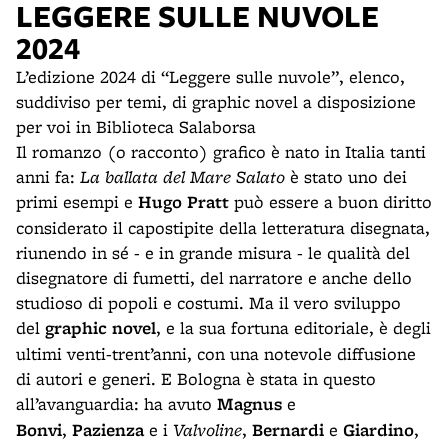
LEGGERE SULLE NUVOLE
2024
L’edizione 2024 di “Leggere sulle nuvole”, elenco,
suddiviso per temi, di graphic novel a disposizione
per voi in Biblioteca Salaborsa
Il romanzo (o racconto) grafico è nato in Italia tanti
anni fa:
La ballata del Mare Salato
è stato uno dei
primi esempi e
Hugo Pratt
può essere a buon diritto
considerato il capostipite della letteratura disegnata,
riunendo in sé - e in grande misura - le qualità del
disegnatore di fumetti, del narratore e anche dello
studioso di popoli e costumi. Ma il vero sviluppo
del
graphic novel
, e la sua fortuna editoriale, è degli
ultimi venti-trent’anni, con una notevole diffusione
di autori e generi. E Bologna è stata in questo
all’avanguardia: ha avuto
Magnus
e
Bonvi
,
Pazienza
e i
Valvoline
,
Bernardi
e
Giardino
,