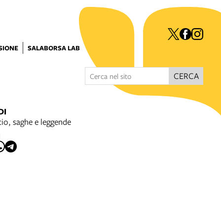
ISIONE
SALABORSA LAB
CERCA
DI
cio, saghe e leggende
I