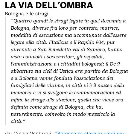
LA VIA DELL'OMBRA
Bologna e le stragi.
"Quattro quindi le stragi legate in quel decennio a
Bologna, diverse fra loro per contesto, matrice,
modalità di esecuzione ma accomunate dall’essere
legate alla città: l’Italicus e il Rapido 904, pur
avvenute a San Benedetto val di Sambro, hanno
visto coinvolti i soccorritori, gli ospedali,
l’amministrazione e i cittadini bolognesi; il Dc 9
abbattuto sui cieli di Ustica era partito da Bologna
e a Bologna venne fondata l’associazione dei
famigliari delle vittime, in città vi è il museo della
memoria e vi si svolgono le commemorazioni ed
infine la strage alla stazione, quella che viene ora
definita come strage di Bologna, che ha,
naturalmente, coinvolto in modo massiccio la
città."
da: Cinzia Venturoli,
"Bologna sa stare in piedi per