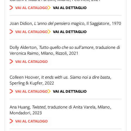
VAI AL CATALOGO
VAI AL DETTAGLIO
Joan Didion
,
L'anno del pensiero magico
,
Il Saggiatore
,
1970
VAI AL CATALOGO
VAI AL DETTAGLIO
Dolly Alderton
,
Tutto quello che so sull'amore
,
traduzione di
Veronica Raimo
,
Milano
,
Rizzoli
,
2021
VAI AL CATALOGO
Colleen Hoover
,
It ends with us. Siamo noi a dire basta
,
Sperling & Kupfer
,
2022
VAI AL CATALOGO
VAI AL DETTAGLIO
Ana Huang
,
Twisted
,
traduzione di Anita Varela
,
Milano
,
Mondadori
,
2023
VAI AL CATALOGO