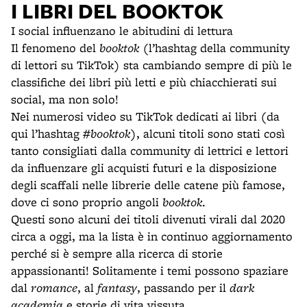
I LIBRI DEL BOOKTOK
I social influenzano le abitudini di lettura
Il fenomeno del
booktok
(l’hashtag della community
di lettori su TikTok) sta cambiando sempre di più le
classifiche dei libri più letti e più chiacchierati sui
social, ma non solo!
Nei numerosi video su TikTok dedicati ai libri (da
qui l’hashtag
#booktok
), alcuni titoli sono stati così
tanto consigliati dalla community di lettrici e lettori
da influenzare gli acquisti futuri e la disposizione
degli scaffali nelle librerie delle catene più famose,
dove ci sono proprio angoli
booktok
.
Questi sono alcuni dei titoli divenuti virali dal 2020
circa a oggi, ma la lista è in continuo aggiornamento
perché si è sempre alla ricerca di storie
appassionanti! Solitamente i temi possono spaziare
dal
romance
, al
fantasy
, passando per il
dark
academia
e storie di vita vissuta.