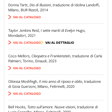
Donna Tartt
,
Dio di illusioni
,
traduzione di Idolina Landolfi
,
Milano
,
BUR Rizzoli
,
2014
VAI AL CATALOGO
Taylor Jenkins Reid
,
I sette mariti di Evelyn Hugo
,
Mondadori
,
2021
VAI AL CATALOGO
VAI AL DETTAGLIO
Coco Mellors
,
Cleopatra e Frankenstein
,
traduzione di Carla
Palmieri
,
Torino
,
Einaudi
,
2023
VAI AL CATALOGO
Ottessa Moshfegh
,
Il mio anno di riposo e oblio
,
traduzione
di Gioia Guerzoni
,
Milano
,
Feltrinelli
,
2020
VAI AL CATALOGO
Bell Hooks
,
Tutto sull'amore. Nuove visioni
,
traduzione di
Lucia Cornalba
,
Milano
,
Feltrinelli
,
2000