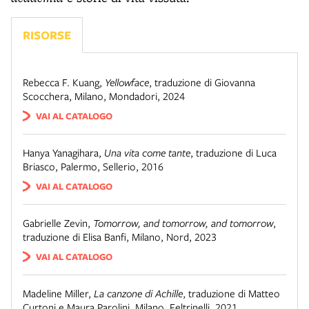
RISORSE
Rebecca F. Kuang
,
Yellowface
,
traduzione di Giovanna
Scocchera
,
Milano
,
Mondadori
,
2024
VAI AL CATALOGO
Hanya Yanagihara
,
Una vita come tante
,
traduzione di Luca
Briasco
,
Palermo
,
Sellerio
,
2016
VAI AL CATALOGO
Gabrielle Zevin
,
Tomorrow, and tomorrow, and tomorrow
,
traduzione di Elisa Banfi
,
Milano
,
Nord
,
2023
VAI AL CATALOGO
Madeline Miller
,
La canzone di Achille
,
traduzione di Matteo
Curtoni e Maura Parolini
,
Milano
,
Feltrinelli
,
2021