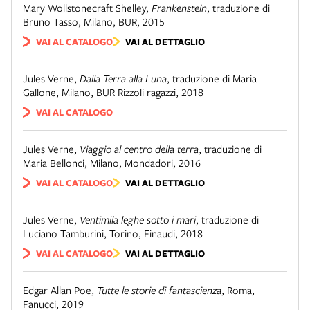
Mary Wollstonecraft Shelley
,
Frankenstein
,
traduzione di
Bruno Tasso
,
Milano
,
BUR
,
2015
VAI AL CATALOGO
VAI AL DETTAGLIO
Jules Verne
,
Dalla Terra alla Luna
,
traduzione di Maria
Gallone
,
Milano
,
BUR Rizzoli ragazzi
,
2018
VAI AL CATALOGO
Jules Verne
,
Viaggio al centro della terra
,
traduzione di
Maria Bellonci
,
Milano
,
Mondadori
,
2016
VAI AL CATALOGO
VAI AL DETTAGLIO
Jules Verne
,
Ventimila leghe sotto i mari
,
traduzione di
Luciano Tamburini
,
Torino
,
Einaudi
,
2018
VAI AL CATALOGO
VAI AL DETTAGLIO
Edgar Allan Poe
,
Tutte le storie di fantascienza
,
Roma
,
Fanucci
,
2019