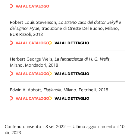
VAI AL CATALOGO
Robert Louis Stevenson
,
Lo strano caso del dottor Jekyll e
del signor Hyde
,
traduzione di Oreste Del Buono
,
Milano
,
BUR Rizzoli
,
2018
VAI AL CATALOGO
VAI AL DETTAGLIO
Herbert George Wells
,
La fantascienza di H. G. Wells
,
Milano
,
Mondadori
,
2018
VAI AL CATALOGO
VAI AL DETTAGLIO
Edwin A. Abbott
,
Flatlandia
,
Milano
,
Feltrinelli
,
2018
VAI AL CATALOGO
VAI AL DETTAGLIO
Contenuto inserito il 8 set 2022 — Ultimo aggiornamento il 10
dic 2023