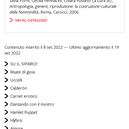
Silvia Forni, Cecilia Pennacini, Chiara Pussetti (a cura di)
,
Antropologia, genere, riproduzione: la costruzione culturale
della femminilità
,
Roma
,
Carocci
,
2006
VAI AL CATALOGO
Contenuto inserito il 8 set 2022 — Ultimo aggiornamento il 19
set 2022
SU IL SIPARIO!
Risate di gioia
Uccelli
Calderón
Carnet erotico
Danzando con il mostro
Hamlet Puppet
Hỳbris
Amore