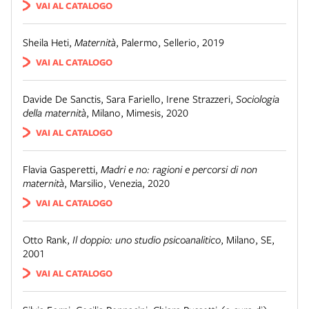
VAI AL CATALOGO
Sheila Heti
,
Maternità
,
Palermo
,
Sellerio
,
2019
VAI AL CATALOGO
Davide De Sanctis, Sara Fariello, Irene Strazzeri
,
Sociologia
della maternità
,
Milano
,
Mimesis
,
2020
VAI AL CATALOGO
Flavia Gasperetti
,
Madri e no: ragioni e percorsi di non
maternità
,
Marsilio
,
Venezia
,
2020
VAI AL CATALOGO
Otto Rank
,
Il doppio: uno studio psicoanalitico
,
Milano
,
SE
,
2001
VAI AL CATALOGO