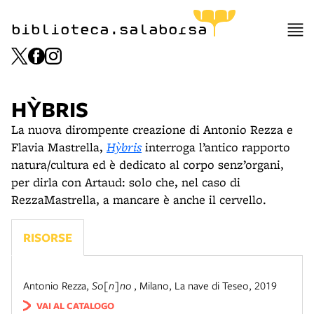
biblioteca.salaborsa
HỲBRIS
La nuova dirompente creazione di Antonio Rezza e
Flavia Mastrella,
Hỳbris
interroga l’antico rapporto
natura/cultura ed è dedicato al corpo senz’organi,
per dirla con Artaud: solo che, nel caso di
RezzaMastrella, a mancare è anche il cervello.
RISORSE
Antonio Rezza
,
So[n]no
,
Milano
,
La nave di Teseo
,
2019
VAI AL CATALOGO