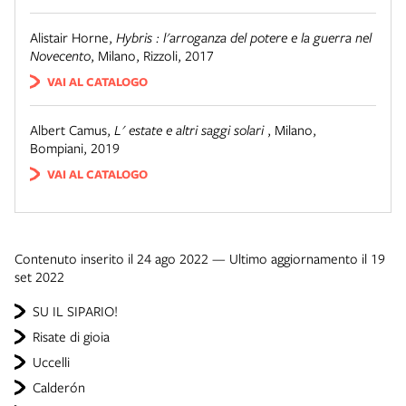
Alistair Horne
,
Hybris : l'arroganza del potere e la guerra nel
Novecento
,
Milano
,
Rizzoli
,
2017
VAI AL CATALOGO
Albert Camus
,
L' estate e altri saggi solari
,
Milano
,
Bompiani
,
2019
VAI AL CATALOGO
Contenuto inserito il 24 ago 2022 — Ultimo aggiornamento il 19
set 2022
SU IL SIPARIO!
Risate di gioia
Uccelli
Calderón