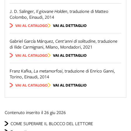
J. D. Salinger
,
Il giovane Holden
,
traduzione di Matteo
Colombo
,
Einaudi
,
2014
VAI AL CATALOGO
VAI AL DETTAGLIO
Gabriel García Márquez
,
Cent'anni di solitudine
,
traduzione
di Ilide Carmignani
,
Milano
,
Mondadori
,
2021
VAI AL CATALOGO
VAI AL DETTAGLIO
Franz Kafka
,
La metamorfosi
,
traduzione di Enrico Ganni
,
Torino
,
Einaudi
,
2014
VAI AL CATALOGO
VAI AL DETTAGLIO
Contenuto inserito il 26 giu 2026
COME SUPERARE IL BLOCCO DEL LETTORE