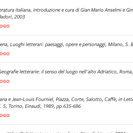
eratura italiana
, introduzione e cura di Gian Mario Anselmi e Gi
adori, 2003
LOGO
sena,
Luoghi letterari: paesaggi, opere e personaggi
, Milano, S.
LOGO
Geografie letterarie: il senso del luogo nell'alto Adriatico
, Roma,
LOGO
ana e Jean-Louis Fourniel,
Piazza, Corte, Salotto, Caffè
, in
Lett
l. 5, Torino, Einaudi, 1989, pp.635-686
LOGO