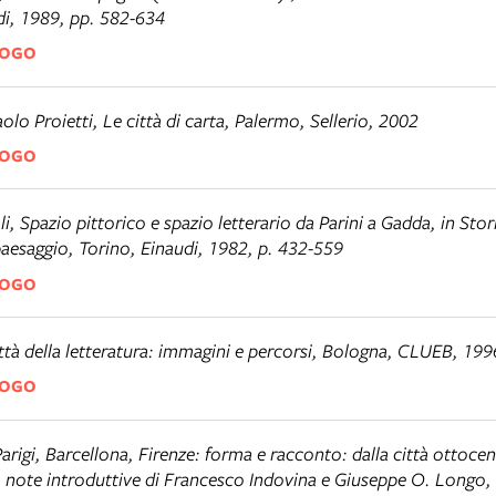
di, 1989, pp. 582-634
LOGO
aolo Proietti,
Le città di carta
, Palermo, Sellerio, 2002
LOGO
li,
Spazio pittorico e spazio letterario da Parini a Gadda
, in
Stori
 paesaggio
, Torino, Einaudi, 1982, p. 432-559
LOGO
ttà della letteratura: immagini e percorsi
, Bologna, CLUEB, 199
LOGO
arigi, Barcellona, Firenze: forma e racconto: dalla città ottocen
, note introduttive di Francesco Indovina e Giuseppe O. Longo,