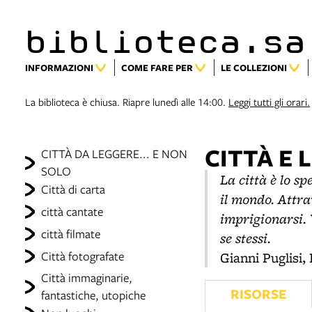
biblioteca.sa
INFORMAZIONI
COME FARE PER
LE COLLEZIONI
La biblioteca è chiusa. Riapre lunedì alle 14:00.
Leggi tutti gli orari.
CITTÀ E
CITTÀ DA LEGGERE... E NON
SOLO
La città è lo sp
Città di carta
il mondo. Attrav
città cantate
imprigionarsi. 
città filmate
se stessi.
Città fotografate
Gianni Puglisi,
Città immaginarie,
RISORSE
fantastiche, utopiche