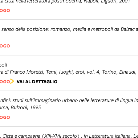
La città nella letteratura postmoderna
, Napoli, Liguori, 2001
LOGO
Il senso della posizione: romanzo, media e metropoli da Balzac a
LOGO
oli
ura di Franco Moretti,
Temi, luoghi, eroi
, vol. 4, Torino, Einaudi
LOGO
VAI AL DETTAGLIO
nfini: studi sull'immaginario urbano nelle letterature di lingua i
Roma, Bulzoni, 1995
LOGO
e,
Città e campagna (XIII-XVII secolo)
, in
Letteratura italiana. L