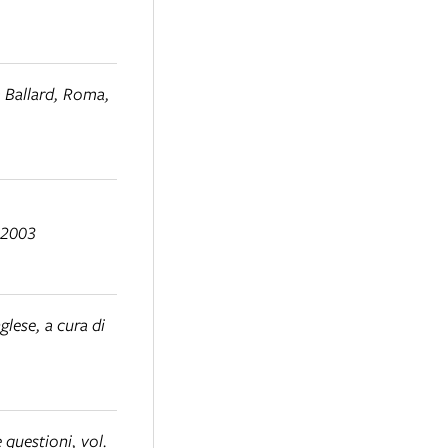
 Ballard
, Roma,
, 2003
nglese
, a cura di
e questioni
, vol.