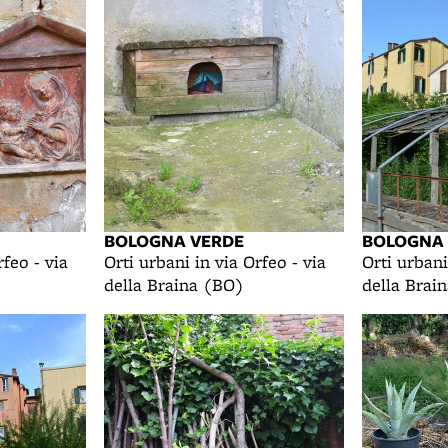
BOLOGNA VERDE
BOLOGNA
rfeo - via
Orti urbani in via Orfeo - via
Orti urbani
della Braina (BO)
della Brai