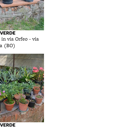
 VERDE
 in via Orfeo - via
na (BO)
 VERDE