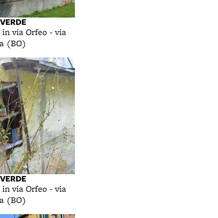
 VERDE
 in via Orfeo - via
na (BO)
 VERDE
 in via Orfeo - via
na (BO)