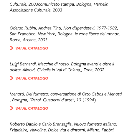
Culturale, 2003
comunicato stampa
,
Bologna
,
Hamelin
Associazione Culturale, 2003
Oderso Rubini, Andrea Tinti
,
Non disperdetevi: 1977-1982,
San Francisco, New York, Bologna, le zone libere del mondo
,
Roma
,
Arcana, 2003
VAI AL CATALOGO
Luigi Bernardi
,
Macchie di rosso. Bologna avanti e oltre il
delitto Alinovi
,
Civitella in Val di Chiana,
,
Zona, 2002
VAI AL CATALOGO
Menotti
,
Del fumetto: conversazione di Otto Gabos e Menotti
,
Bologna
,
“Parol. Quaderni d'arte”, 10 (1994)
VAI AL CATALOGO
Roberto Daolio e Carlo Branzaglia
,
Nuovo fumetto italiano:
Frigidaire, Valvoline, Dolce vita e dintorni
,
Milano
,
Fabbri,