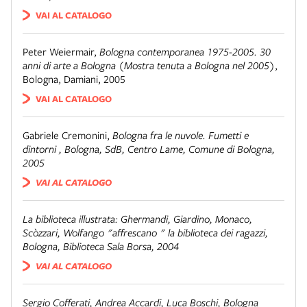
VAI AL CATALOGO
Peter Weiermair
,
Bologna contemporanea 1975-2005. 30
anni di arte a Bologna (Mostra tenuta a Bologna nel 2005)
,
Bologna
,
Damiani, 2005
VAI AL CATALOGO
Gabriele Cremonini
,
Bologna fra le nuvole. Fumetti e
dintorni
,
Bologna
,
SdB, Centro Lame, Comune di Bologna,
2005
VAI AL CATALOGO
La biblioteca illustrata: Ghermandi, Giardino, Monaco,
Scòzzari, Wolfango "affrescano " la biblioteca dei ragazzi
,
Bologna
,
Biblioteca Sala Borsa, 2004
VAI AL CATALOGO
Sergio Cofferati, Andrea Accardi, Luca Boschi
,
Bologna