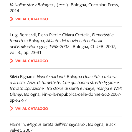
Valvoline story Bologna , (ecc.)
,
Bologna
,
Coconino Press,
2014
VAI AL CATALOGO
Luigi Bernardi, Piero Pieri e Chiara Cretella
,
Fumettisti e
fumetto a Bologna, Atlante dei movimenti culturali
dell'Emilia-Romagna, 1968-2007
,
Bologna
,
CLUEB, 2007,
vol. 3., pp. 23-31
VAI AL CATALOGO
Silvia Bignami
,
Nuvole parlanti. Bologna Una città a misura
d'artista. Anzi, di fumettiste. Che qui hanno stretto legami e
trovato ispirazione. Tra storie di spiriti e magie, manga e Walt
Disney
,
Bologna
,
i-in-d-la-repubblica-delle-donne-562-2007-
pp-92-97
VAI AL CATALOGO
Hamelin
,
Magnus pirata dell'immaginario
,
Bologna
,
Black
velvet, 2007