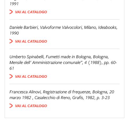
1991
VAI AL CATALOGO
Daniele Barbieri
,
Valvoforme Valvocolori
,
Milano
,
Ideabooks,
1990
VAI AL CATALOGO
Umberto Spinabelli
,
Fumetti made in Bologna
,
Bologna
,
Mensile dell' Amministrazione comunale”, 4 (1988), pp. 60-
61
VAI AL CATALOGO
Francesca Alinovi
,
Registrazione di frequenze, Bologna, 20
marzo 1982
,
Casalecchio di Reno
,
Grafis, 1982, p. 3-23
VAI AL CATALOGO