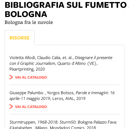
BIBLIOGRAFIA SUL FUMETTO
BOLOGNA
Bologna fra le nuvole
RISORSE
Violetta Allodi, Claudio Calia, et. al.
,
Disegnare il presente
con il Graphic Journalism
,
Quarto d'Altino (VE)
,
Pixartprinting, 2020
VAI AL CATALOGO
Giuseppe Palumbo , Yorgos Botsos
,
Parole e Immagini: 16
aprile-11 maggio 2019
,
Leros
,
AIAL, 2019
VAI AL CATALOGO
Sturmtruppen, 1968-2018: Sturm50: Bologna Palazzo Fava:
il kataloghen
,
Milano
,
Mondadori Comics, 2018