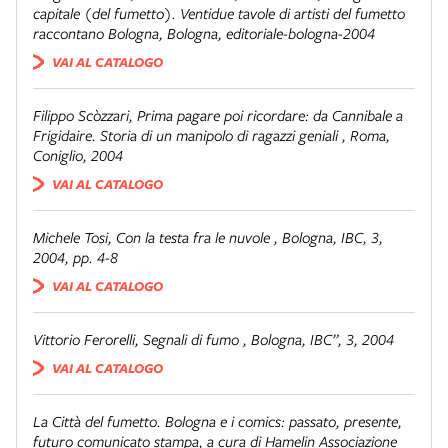
capitale (del fumetto). Ventidue tavole di artisti del fumetto
raccontano Bologna
,
Bologna
,
editoriale-bologna-2004
VAI AL CATALOGO
Filippo Scòzzari
,
Prima pagare poi ricordare: da Cannibale a
Frigidaire. Storia di un manipolo di ragazzi geniali
,
Roma
,
Coniglio, 2004
VAI AL CATALOGO
Michele Tosi
,
Con la testa fra le nuvole
,
Bologna
,
IBC, 3,
2004, pp. 4-8
VAI AL CATALOGO
Vittorio Ferorelli
,
Segnali di fumo
,
Bologna
,
IBC”, 3, 2004
VAI AL CATALOGO
La Città del fumetto. Bologna e i comics: passato, presente,
futuro comunicato stampa, a cura di Hamelin Associazione