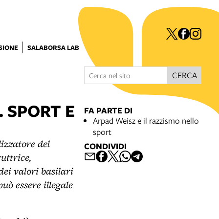
ISIONE
SALABORSA LAB
CERCA
 SPORT E
FA PARTE DI
Arpad Weisz e il razzismo nello
sport
izzatore del
CONDIVIDI
uttrice,
dei valori basilari
uò essere illegale