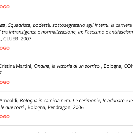
LOGO
asa
,
Squadrista, podestà, sottosegretario agli Interni: la carrier
 tra intransigenza e normalizzazione, in: Fascismo e antifascism
a
,
CLUEB, 2007
LOGO
Cristina Martini
,
Ondina, la vittoria di un sorriso
,
Bologna
,
CON
7
LOGO
Arnoaldi
,
Bologna in camicia nera. Le cerimonie, le adunate e le
le due torri
,
Bologna
,
Pendragon, 2006
LOGO