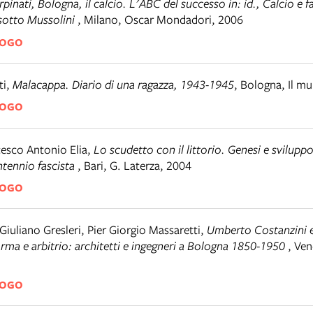
rpinati, Bologna, il calcio. L'ABC del successo in: id., Calcio e 
 sotto Mussolini
,
Milano
,
Oscar Mondadori, 2006
LOGO
ti
,
Malacappa. Diario di una ragazza, 1943-1945
,
Bologna
,
Il mu
LOGO
esco Antonio Elia
,
Lo scudetto con il littorio. Genesi e svilup
entennio fascista
,
Bari
,
G. Laterza, 2004
LOGO
Giuliano Gresleri, Pier Giorgio Massaretti
,
Umberto Costanzini e
Norma e arbitrio: architetti e ingegneri a Bologna 1850-1950
,
Ven
LOGO