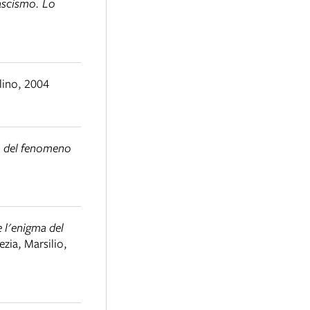
fascismo. Lo
lino, 2004
po del fenomeno
 l'enigma del
ezia
,
Marsilio,