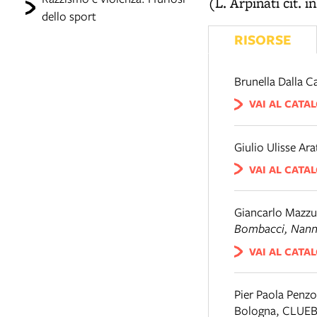
(L. Arpinati cit. i
dello sport
RISORSE
Brunella Dalla C
VAI AL CATA
Giulio Ulisse Ara
VAI AL CATA
Giancarlo Mazzu
Bombacci, Nan
VAI AL CATA
Pier Paola Penzo
Bologna
,
CLUEB