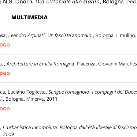
Dal Littoriale allo stadio
n: N.S. Onofri,
, Bologna 1990
MULTIMEDIA
asa
,
Leandro Arpinati. Un fascista anomalo
,
Bologna
,
Il mulino
LOGO
ta
,
Architetture in Emilia Romagna
,
Piacenza
,
Giovanni Marches
LOGO
ca, Luciano Foglietta
,
Sangue romagnolo. I compagni del Duce: 
ni
,
Bologna
,
Minerva, 2011
LOGO
,
L'urbanistica incompiuta. Bologna dall'età liberale al fascis
, 2009