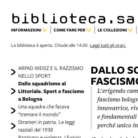
biblioteca.sa
INFORMAZIONI
COME FARE PER
LE COLLEZIONI
La biblioteca è aperta. Chiude alle 14:00.
Leggi tutti gli orari.
DALLO S
ARPAD WEISZ E IL RAZZISMO
NELLO SPORT
FASCISM
Dallo squadrismo al
L'erigendo camp
Littoriale. Sport e fascismo
fascismo bologn
a Bologna
Una squadra che faceva
innovatrice, ri
“tremare il mondo”
e fondamentali 
Stranieri in patria. Le leggi
perché unico in
razziali del 1938
Razzismo e violenza. I furiosi