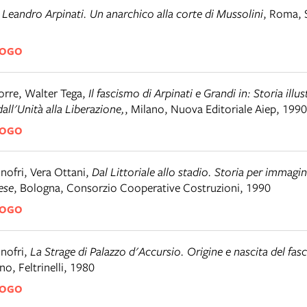
,
Leandro Arpinati. Un anarchico alla corte di Mussolini
,
Roma
,
LOGO
orre, Walter Tega
,
Il fascismo di Arpinati e Grandi in: Storia illu
all'Unità alla Liberazione,
,
Milano
,
Nuova Editoriale Aiep, 1990
LOGO
nofri, Vera Ottani
,
Dal Littoriale allo stadio. Storia per immagin
ese
,
Bologna
,
Consorzio Cooperative Costruzioni, 1990
LOGO
nofri
,
La Strage di Palazzo d'Accursio. Origine e nascita del fa
ano
,
Feltrinelli, 1980
LOGO