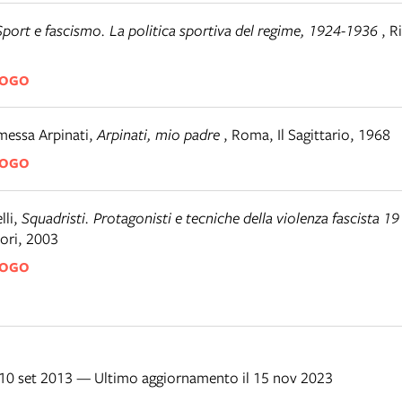
Sport e fascismo. La politica sportiva del regime, 1924-1936
,
Ri
LOGO
messa Arpinati
,
Arpinati, mio padre
,
Roma
,
Il Sagittario, 1968
LOGO
li
,
Squadristi. Protagonisti e tecniche della violenza fascista 
ri, 2003
LOGO
l 10 set 2013 — Ultimo aggiornamento il 15 nov 2023