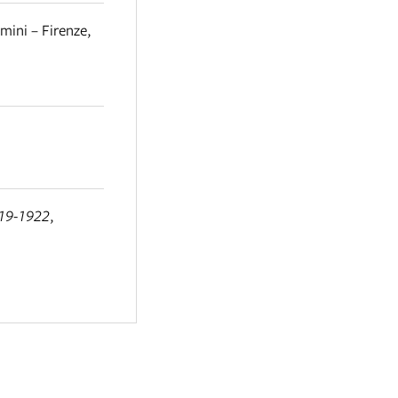
mini – Firenze
,
1919-1922
,