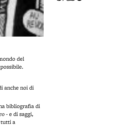
l mondo del
possibile.
di anche noi di
na bibliografia di
eo
- e di saggi,
tutti a