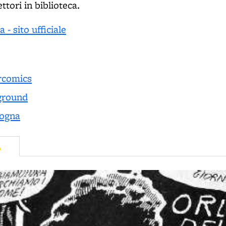
ttori in biblioteca.
- sito ufficiale
rcomics
ground
logna
A