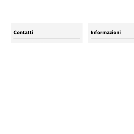
Contatti
Informazioni
Contatti della biblioteca
Accessibilità
Persone
Licenze e disclaimer - b
Salaborsa
Trattamento dei dati pe
BIBLIOTECA SA
BIBLIOTECA SA
BOLOGNA ONLI
SALABORSA LA