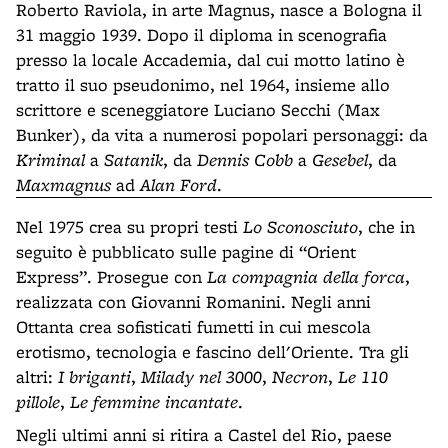
Roberto Raviola, in arte Magnus, nasce a Bologna il
31 maggio 1939. Dopo il diploma in scenografia
presso la locale Accademia, dal cui motto latino è
tratto il suo pseudonimo, nel 1964, insieme allo
scrittore e sceneggiatore Luciano Secchi (Max
Bunker), da vita a numerosi popolari personaggi: da
Kriminal
a
Satanik
, da
Dennis Cobb
a
Gesebel
, da
Maxmagnus
ad
Alan Ford
.
Nel 1975 crea su propri testi
Lo Sconosciuto
, che in
seguito è pubblicato sulle pagine di “Orient
Express”. Prosegue con
La compagnia della forca
,
realizzata con Giovanni Romanini. Negli anni
Ottanta crea sofisticati fumetti in cui mescola
erotismo, tecnologia e fascino dell'Oriente. Tra gli
altri:
I briganti
,
Milady nel 3000
,
Necron
,
Le 110
pillole
,
Le femmine incantate
.
Negli ultimi anni si ritira a Castel del Rio, paese