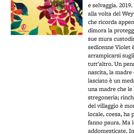
e selvaggia. 2019.
alla volta del We
che ricorda appena
dimora la protegg
sue mura custodis
sedicenne Violet 
arrampicarsi sugli
tutt'altro. Un pen
nascita, la madre 
lasciato è un meda
una madre che le 
stregoneria; rinch
del villaggio è m
locale, coesa, ha p
fanno paura. Ma 
addomesticate. In