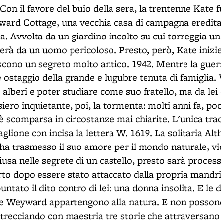
 Con il favore del buio della sera, la trentenne Kate
yward Cottage, una vecchia casa di campagna eredita
. Avvolta da un giardino incolto su cui torreggia un
erà da un uomo pericoloso. Presto, però, Kate inizie
cono un segreto molto antico. 1942. Mentre la guerra
è ostaggio della grande e lugubre tenuta di famiglia.
 alberi e poter studiare come suo fratello, ma da lei 
siero inquietante, poi, la tormenta: molti anni fa, po
è scomparsa in circostanze mai chiarite. L'unica trac
glione con incisa la lettera W. 1619. La solitaria Alt
ha trasmesso il suo amore per il mondo naturale, vi
iusa nelle segrete di un castello, presto sarà proce
orto dopo essere stato attaccato dalla propria mandri
untato il dito contro di lei: una donna insolita. E le 
le Weyward appartengono alla natura. E non posson
trecciando con maestria tre storie che attraversano 